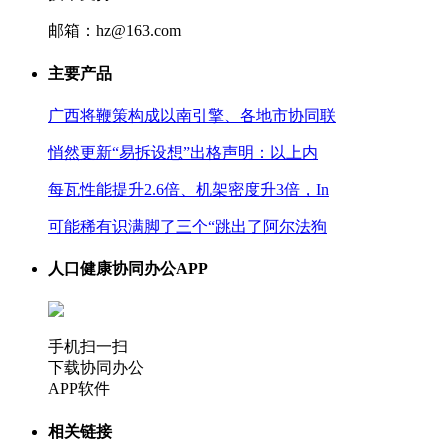
邮箱：hz@163.com
主要产品
广西将鞭策构成以南引擎、各地市协同联
悄然更新“易拆设想”出格声明：以上内
每瓦性能提升2.6倍、机架密度升3倍，In
可能稀有识满脚了三个“跳出了阿尔法狗
人口健康协同办公APP
手机扫一扫
下载协同办公
APP软件
相关链接