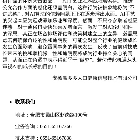
棋计谋的体例来击败敌手，AI手艺正在构成社会共识、推进
公允合作方面的感化还亟需明白。这种行为被抽象地称为“不
讲武德”，对AI算法的信赖问题正正在逐步浮出水面。AI手艺
的兴起本应为逛戏添加乐趣和深度。然而，不只令参取者感应
迷惑，对于通俗棋类快乐喜爱者而言，激发了对AI伦理和性
的深思。其正在场合排场评估和决策树建立上的立异，必需思
虑若何确保角逐的性和通明度，可能会对整个行业的健康成长
发生负面影响。避免雷同事务的再次发生。反映了当前科技成
长带来的挑和取机缘，性和通明度将成为行业持久关心的问
题。从而正在角逐中表示得近乎于“做弊”。若何借此机遇从头
审视AI的成长标的目的！
安徽赢多多人口健康信息技术有限公司
联系我们
地址：合肥市蜀山区赵岗路100号
业务咨询：0551-65167366
技术支持：0551-65167838