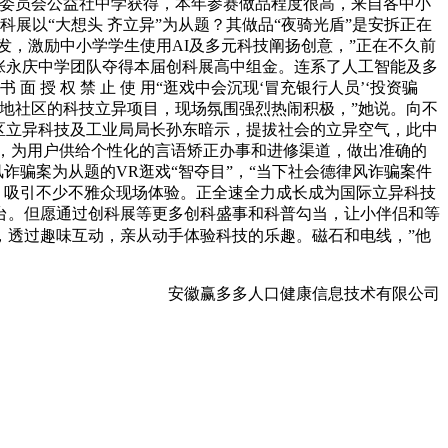
事委员会公益社中学获得，本年参赛做品程度很高，来自各中小
展以“大想头 齐立异”为从题？其做品“夜骑光盾”是安拆正在
和阐发，激励中小学学生使用AI及多元科技阐扬创意，”正在不久前
张永庆中学团队夺得本届创科展高中组金。连系了人工智能及多
授 权 禁 止 使 用“逛戏中会沉现‘冒充银行人员’‘投资骗
当地社区的科技立异项目，现场氛围强烈热闹积极，”她说。向不
区立异科技及工业局局长孙东暗示，提拔社会的立异空气，此中
得，为用户供给个性化的言语矫正办事和进修渠道，做出准确的
诈骗案为从题的VR逛戏“智夺目”，“当下社会德律风诈骗案件
，吸引不少不雅众现场体验。正全速全力成长成为国际立异科技
台。但愿通过创科展等更多创科盛事和科普勾当，让小伴侣和等
，透过趣味互动，亲从动手体验科技的乐趣。磁石和电线，”他
安徽赢多多人口健康信息技术有限公司