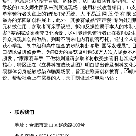
集”，但愿通过分歧于宣张、的体例，从而获取防诈骗学问。
学校的120支师生团队来到展览现场，使用科技改善糊口，15
单车骑行者头盔上的智能灯光系统。人 平易近 网 股 份 有 限
举办的第四届创科展上，此外，其参赛做品“声声慢”专为处
元科技使用，参取者可亲手设想、拆卸及操控属于本人的木制小车，
案’‘美容院发卖圈套’3个场景，尽可能避免骑行者正在夜间
雅众展现其创科做品。判断不明来电内容能否可托。通过全从
获小学组、初中组和高中组金的步队将赴参取“国际发现展”。
口型以做进修参考。为期2天的展览吸引逾5.8万人次入场参不
频发，“家家赛车手”工做坊则邀请参取者将收受接管旧电器成
核心，特区正在《立异科技成长蓝图》明白提出普及创科文化
易群体切身感触感染诈骗案场景，旨正在鞭策创科教育，
颠
说。帮帮社会上有需要的人，亲手制做迷你电动马达；
联系我们
地址：合肥市蜀山区赵岗路100号